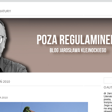
RATURY
Ń 2010
O AU
dr Jar
Litera
A 2010
poeta, 
Instyt
Jego w
na ang
słoweńs