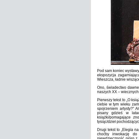
Pod sam koniec wystawy 
ekspozycja zagarniając
Wieszcza, ładnie wiszące
Ono, świadectwo dawneg
naszych XX – wiecznych
Pierwszy tekst to „O ksi
ciebie w tym wieku zam
spojrzeniem artysty?” A
pisany gdzieś w lata
książki/pomagające zn
tysiąc/dzieł pochodzących
Drugi tekst to „Elegia 
choćby inwokację do 
niewdzięczność pióro z 