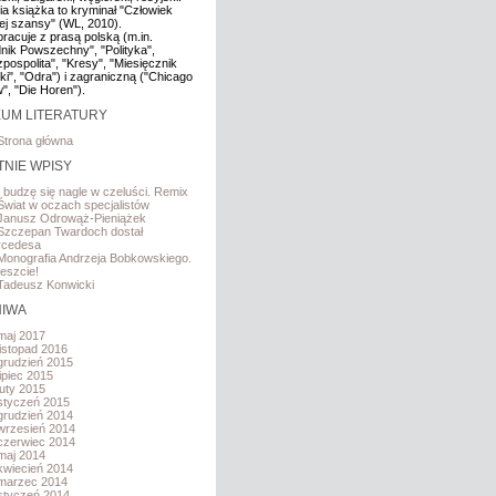
ia książka to kryminał "Człowiek
iej szansy" (WL, 2010).
racuje z prasą polską (m.in.
nik Powszechny", "Polityka",
pospolita", "Kresy", "Miesięcznik
cki", "Odra") i zagraniczną ("Chicago
", "Die Horen").
UM LITERATURY
Strona główna
TNIE WPISY
I budzę się nagle w czeluści. Remix
Świat w oczach specjalistów
Janusz Odrowąż-Pieniążek
Szczepan Twardoch dostał
rcedesa
Monografia Andrzeja Bobkowskiego.
eszcie!
Tadeusz Konwicki
IWA
maj 2017
listopad 2016
grudzień 2015
lipiec 2015
luty 2015
styczeń 2015
grudzień 2014
wrzesień 2014
czerwiec 2014
maj 2014
kwiecień 2014
marzec 2014
styczeń 2014