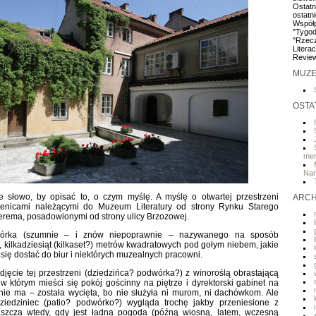
Ostatn
ostatn
Współp
"Tygod
"Rzecz
Litera
Review
MUZE
OSTA
me
Nar
 słowo, by opisać to, o czym myślę. A myślę o otwartej przestrzeni
ARCH
nicami należącymi do Muzeum Literatury od strony Rynku Starego
terema, posadowionymi od strony ulicy Brzozowej.
wórka (szumnie – i znów niepoprawnie – nazywanego na sposób
, kilkadziesiąt (kilkaset?) metrów kwadratowych pod gołym niebem, jakie
e się dostać do biur i niektórych muzealnych pracowni.
zdjęcie tej przestrzeni (dziedzińca? podwórka?) z winoroślą obrastającą
w którym mieści się pokój gościnny na piętrze i dyrektorski gabinet na
ż nie ma – została wycięta, bo nie służyła ni murom, ni dachówkom. Ale
ziedziniec (patio? podwórko?) wygląda trochę jakby przeniesione z
aszcza wtedy, gdy jest ładna pogoda (późną wiosną, latem, wczesną