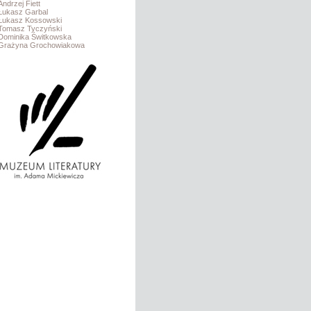
Andrzej Fiett
Łukasz Garbal
Łukasz Kossowski
Tomasz Tyczyński
Dominika Świtkowska
Grażyna Grochowiakowa