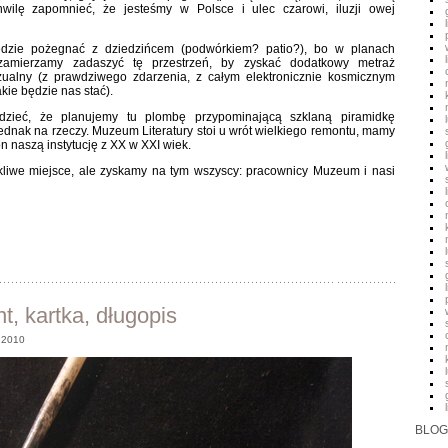
hwilę zapomnieć, że jesteśmy w Polsce i ulec czarowi, iluzji owej
ędzie pożegnać z dziedzińcem (podwórkiem? patio?), bo w planach
mierzamy zadaszyć tę przestrzeń, by zyskać dodatkowy metraż
zualny (z prawdziwego zdarzenia, z całym elektronicznie kosmicznym
kie będzie nas stać).
dzieć, że planujemy tu plombę przypominającą szklaną piramidkę
jednak na rzeczy. Muzeum Literatury stoi u wrót wielkiego remontu, mamy
on naszą instytucję z XX w XXI wiek.
liwe miejsce, ale zyskamy na tym wszyscy: pracownicy Muzeum i nasi
t, kartka, długopis
 2010
BLOG