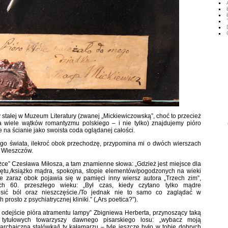
stałej w Muzeum Literatury (zwanej „Mickiewiczowską”, choć to przecież
a wiele wątków romantyzmu polskiego – i nie tylko) znajdujemy pióro
 na ścianie jako swoista coda oglądanej całości.
o świata, ilekroć obok przechodzę, przypomina mi o dwóch wierszach
 Wieszczów.
ążce” Czesława Miłosza, a tam znamienne słowa: „Gdzież jest miejsce dla
ętu,/książko mądra, spokojna, stopie elementów/pogodzonych na wieki
le zaraz obok pojawia się w pamięci inny wiersz autora „Trzech zim”,
ch 60. przeszłego wieku: „Był czas, kiedy czytano tylko mądre
osić ból oraz nieszczęście./To jednak nie to samo co zaglądać w
 prosto z psychiatrycznej kliniki.” („Ars poetica?”).
na odejście pióra atramentu lampy” Zbigniewa Herberta, przynoszący taką
tytułowych towarzyszy dawnego pisarskiego losu: „wybacz moją
archaiczną stalówką/i ty kałamarzu – tyle jeszcze było w tobie dobrych