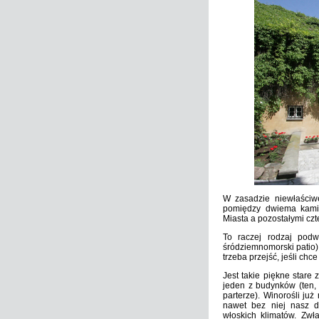
W zasadzie niewłaściwe
pomiędzy dwiema kamie
Miasta a pozostałymi cz
To raczej rodzaj pod
śródziemnomorski patio)
trzeba przejść, jeśli chc
Jest takie piękne stare 
jeden z budynków (ten, 
parterze). Winorośli ju
nawet bez niej nasz d
włoskich klimatów. Zwł