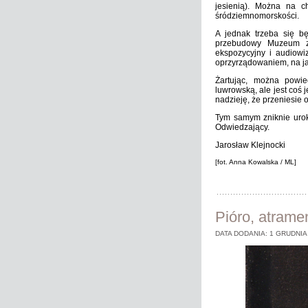
jesienią). Można na c
śródziemnomorskości.
A jednak trzeba się b
przebudowy Muzeum za
ekspozycyjny i audiowi
oprzyrządowaniem, na ja
Żartując, można powie
luwrowską, ale jest coś 
nadzieję, że przeniesie 
Tym samym zniknie urok
Odwiedzający.
Jarosław Klejnocki
[fot. Anna Kowalska / ML]
Pióro, atramen
DATA DODANIA: 1 GRUDNIA