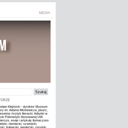
MEDIA
TORZE
osław Klejnocki - dyrektor Muzeum
tury im. Adama Mickiewicza, pisarz,
eseista i krytyk literacki. Adiunkt w
ucie Polonistyki Stosowanej UW.
iersze, eseje i artykuły tłumaczono
ielski, niemiecki, szwedzki,
ki, bułgarski, węgierski, rosyjski.